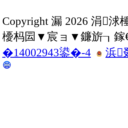
Copyright 漏
2026 涓
櫌杩囩▼宸ョ▼鐮旂┒鎵€ All r
�14002943鍙�-4
浜叕