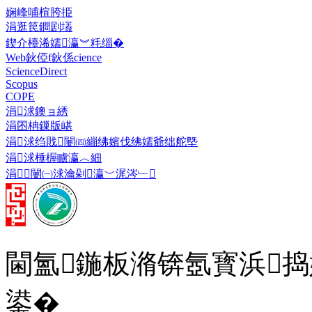
娴峰哺楦胯挋
涓逛笢鐧剧壒
鍥介檯浠嬬瀛︾粍缁�
Web鈥俹f鈥係cience
ScienceDirect
Scopus
COPE
涓浗鐭ョ綉
涓囨柟鏁版嵁
涓浗绉戝闄㈣繃绋嬪伐绋嬬爺绌舵墍
涓浗棰楃矑瀛︿細
涓闄㈠浗瀹剁瀛﹀浘涔﹂
閫氳鍦板潃锛氬寳浜捣
鍙�