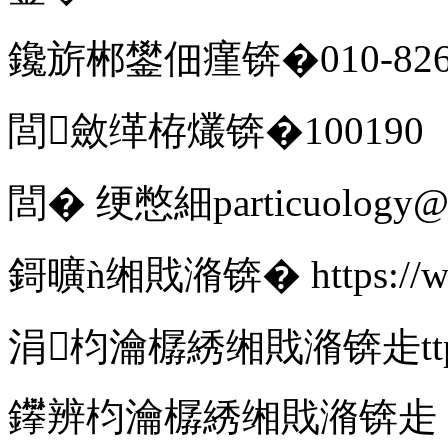
鑱旂郴鐢佃瘽锛�010-8262
閭斂缂栫爜锛�100190
閭� 绠憋細particuology@ip
鎶曠ǹ缃戝潃锛� https://www.e
涓枃瀹樼綉缃戝潃锛歨ttp://ww
鑻辨枃瀹樼綉缃戝潃锛歨