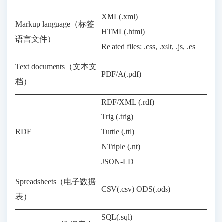
XML(.xml)
Markup language（标签
HTML(.html)
语言文件）
Related files: .css, .xslt, .js, .es
Text documents（文本文
PDF/A(.pdf)
档）
RDF/XML (.rdf)
Trig (.trig)
RDF
Turtle (.ttl)
NTriple (.nt)
JSON-LD
Spreadsheets（电子数据
CSV(.csv) ODS(.ods)
表）
SQL(.sql)