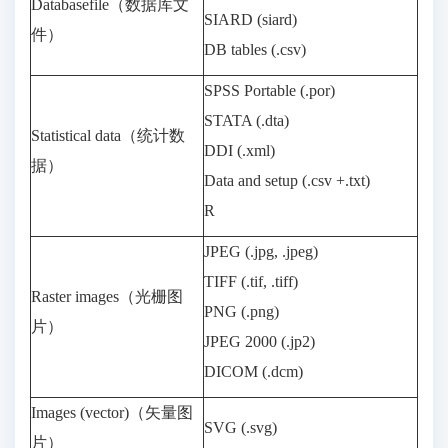
Databasefile（数据库文
SIARD (siard)
件）
DB tables (.csv)
SPSS Portable (.por)
STATA (.dta)
Statistical data（统计数
DDI (.xml)
据）
Data and setup (.csv +.txt)
R
JPEG (.jpg, .jpeg)
TIFF (.tif, .tiff)
Raster images（光栅图
PNG (.png)
片）
JPEG 2000 (.jp2)
DICOM (.dcm)
Images (vector)（矢量图
SVG (.svg)
片）