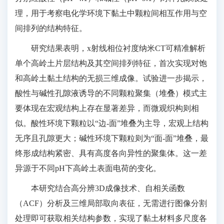
理，用于考察电化学环境下黏土中颗粒间相互作用与空
间排列的结构特征。
研究结果表明，x射线相位衬度纳米CT可精准解析
单个高岭土片层结构及其空间排列特征，首次实现对饱
和高岭土黏土结构的无损三维成像。试验进一步揭示，
酸性与碱性孔隙液诱导的不同颗粒聚集（堆叠）模式主
要体现在宏观结构上存在显著差异，而微观织构则相
似。酸性环境下颗粒以“边-面”堆叠为主导，宏观上结构
无序且孔隙更大；碱性环境下颗粒则为“面-面”堆叠，最
终形成结构紧密、具有高度各向异性的聚集体。这一差
异源于不同pH下高岭土表面电荷的变化。
本研究结合高分辨3D成像技术、自相关函数
（ACF）分析及三维局部取向表征，无需进行图像分割
处理即可获取相关结构参数，实现了黏土材料多尺度各