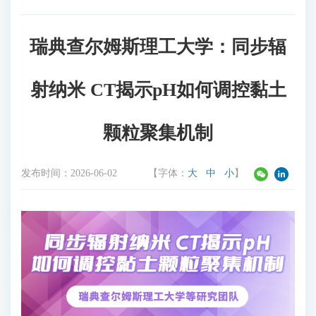
瑞典查尔姆斯理工大学：同步辐
射纳米 CT揭示pH如何调控黏土
颗粒聚集机制
发布时间：
2026-06-02
【字体：
大
中
小
】